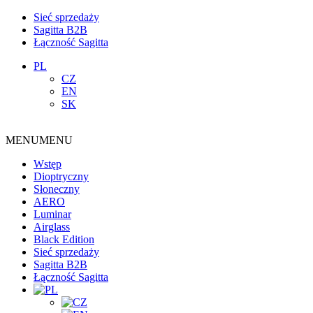
Sieć sprzedaży
Sagitta B2B
Łączność Sagitta
PL
CZ
EN
SK
MENU
MENU
Wstęp
Dioptryczny
Słoneczny
AERO
Luminar
Airglass
Black Edition
Sieć sprzedaży
Sagitta B2B
Łączność Sagitta