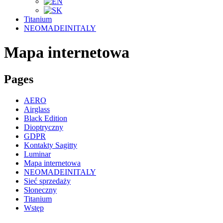
Titanium
NEOMADEINITALY
Mapa internetowa
Pages
AERO
Airglass
Black Edition
Dioptryczny
GDPR
Kontakty Sagitty
Luminar
Mapa internetowa
NEOMADEINITALY
Sieć sprzedaży
Słoneczny
Titanium
Wstęp