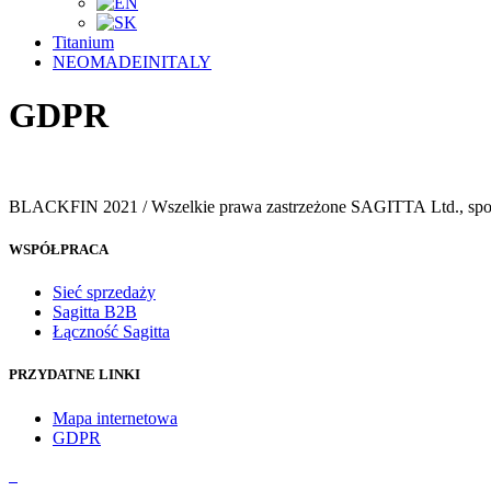
Titanium
NEOMADEINITALY
GDPR
BLACKFIN 2021 / Wszelkie prawa zastrzeżone SAGITTA Ltd., spol. 
WSPÓŁPRACA
Sieć sprzedaży
Sagitta B2B
Łączność Sagitta
PRZYDATNE LINKI
Mapa internetowa
GDPR