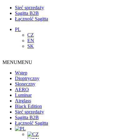
Sieć sprzedaży
Sagitta B2B
Łączność Sagitta
PL
CZ
EN
SK
MENU
MENU
Wstęp
Dioptryczny
Słoneczny
AERO
Luminar
Airglass
Black Edition
Sieć sprzedaży
Sagitta B2B
Łączność Sagitta