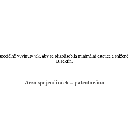
___________
eciálně vyvinuty tak, aby se přizpůsobila minimální estetice a snížen
Blackﬁn.
Aero spojení čoček – patentováno
___________