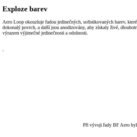
Exploze barev
Aero Loop okouzluje řadou jedinečných, sofistikovaných barev, které 
dokonalý povrch, a další jsou anodizovány, aby získaly živé, dlouhotr
výrazem výjimečné jedinečnosti a odolnosti.
___________
___________
___________
___________
Při vývoji řady BF Aero byl