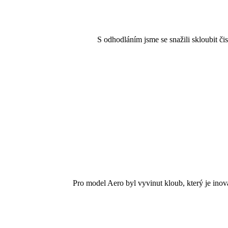
___________
___________
S odhodláním jsme se snažili skloubit č
___________
___________
___________
___________
Pro model Aero byl vyvinut kloub, který je inov