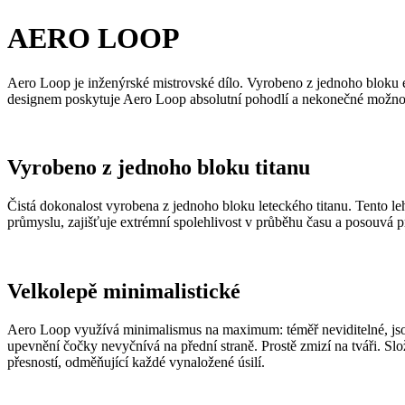
AERO LOOP
Aero Loop je inženýrské mistrovské dílo. Vyrobeno z jednoho bloku e
designem poskytuje Aero Loop absolutní pohodlí a nekonečné možnos
Vyrobeno z jednoho bloku titanu
Čistá dokonalost vyrobena z jednoho bloku leteckého titanu. Tento leh
průmyslu, zajišťuje extrémní spolehlivost v průběhu času a posouvá p
Velkolepě minimalistické
Aero Loop využívá minimalismus na maximum: téměř neviditelné, jso
upevnění čočky nevyčnívá na přední straně. Prostě zmizí na tváři. Sl
přesností, odměňující každé vynaložené úsilí.