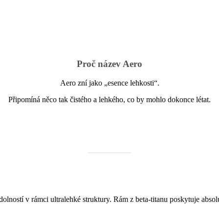
Proč název Aero
Aero zní jako „esence lehkosti“.
Připomíná něco tak čistého a lehkého, co by mohlo dokonce létat.
___________
stí v rámci ultralehké struktury. Rám z beta-titanu poskytuje absolutní 