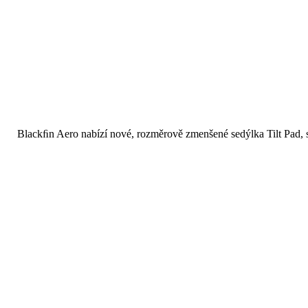
___________
___________
___________
___________
Blackﬁn Aero nabízí nové, rozměrově zmenšené sedýlka Tilt Pad, sp
___________
___________
___________