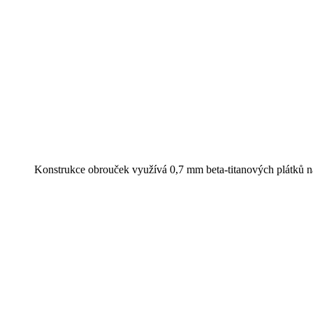
___________
___________
___________
___________
Konstrukce obrouček využívá 0,7 mm beta-titanových plátků na pře
___________
___________