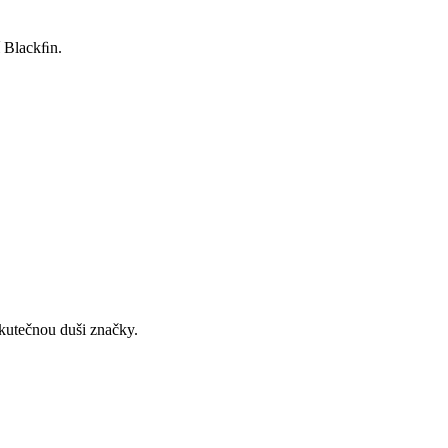
í Blackﬁn.
skutečnou duši značky.