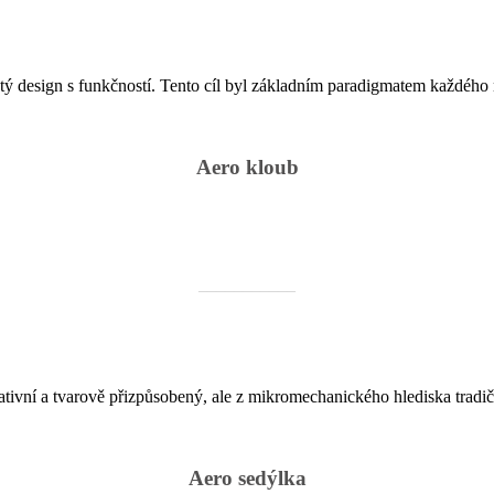
istý design s funkčností. Tento cíl byl základním paradigmatem každého
Aero kloub
___________
ativní a tvarově přizpůsobený, ale z mikromechanického hlediska tradičn
Aero sedýlka