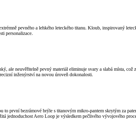
xtrémně pevného a lehkého leteckého titanu. Kloub, inspirovaný leteck
ti personalizace.
ký, ale neuvěřitelně pevný materiál eliminuje svary a slabá místa, což
recizní inženýrství na novou úroveň dokonalosti.
u to první bezrámové brýle s titanovým mikro-pantem skrytým za pat
ožitá jednoduchost Aero Loop je výsledkem pečlivého vývojového proces