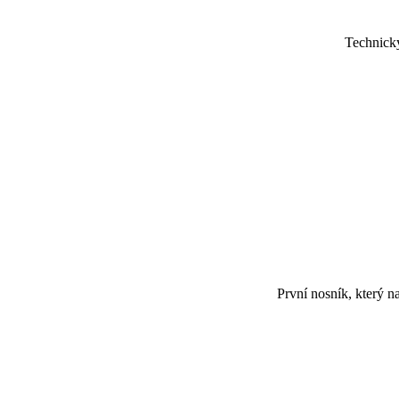
___________
Technický
___________
___________
___________
___________
První nosník, který n
___________