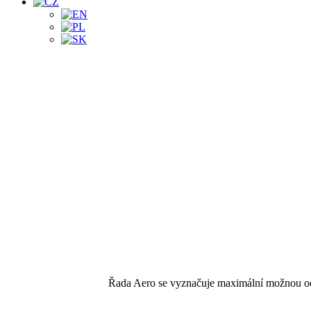
___________
___________
___________
___________
Řada Aero se vyznačuje maximální možnou odolno