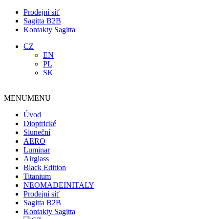
Prodejní síť
Sagitta B2B
Kontakty Sagitta
CZ
EN
PL
SK
MENU
MENU
Úvod
Dioptrické
Sluneční
AERO
Luminar
Airglass
Black Edition
Titanium
NEOMADEINITALY
Prodejní síť
Sagitta B2B
Kontakty Sagitta