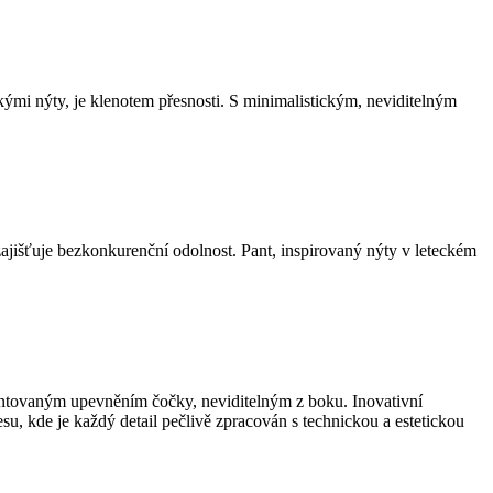
ými nýty, je klenotem přesnosti. S minimalistickým, neviditelným
 zajišťuje bezkonkurenční odolnost. Pant, inspirovaný nýty v leteckém
entovaným upevněním čočky, neviditelným z boku. Inovativní
u, kde je každý detail pečlivě zpracován s technickou a estetickou