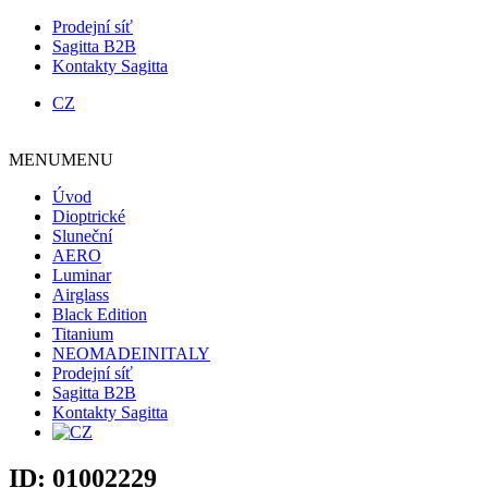
Prodejní síť
Sagitta B2B
Kontakty Sagitta
CZ
MENU
MENU
Úvod
Dioptrické
Sluneční
AERO
Luminar
Airglass
Black Edition
Titanium
NEOMADEINITALY
Prodejní síť
Sagitta B2B
Kontakty Sagitta
ID:
01002229