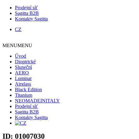
Prodejní síť
Sagitta B2B
Kontakty Sagitta
CZ
MENU
MENU
Úvod
Dioptrické
Sluneční
AERO
Luminar
Airglass
Black Edition
Titanium
NEOMADEINITALY
Prodejní síť
Sagitta B2B
Kontakty Sagitta
ID:
01007030