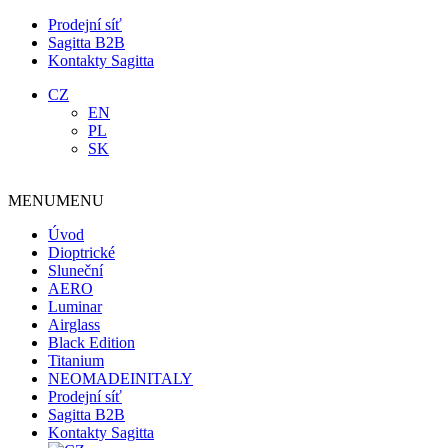
Prodejní síť
Sagitta B2B
Kontakty Sagitta
CZ
EN
PL
SK
MENU
MENU
Úvod
Dioptrické
Sluneční
AERO
Luminar
Airglass
Black Edition
Titanium
NEOMADEINITALY
Prodejní síť
Sagitta B2B
Kontakty Sagitta