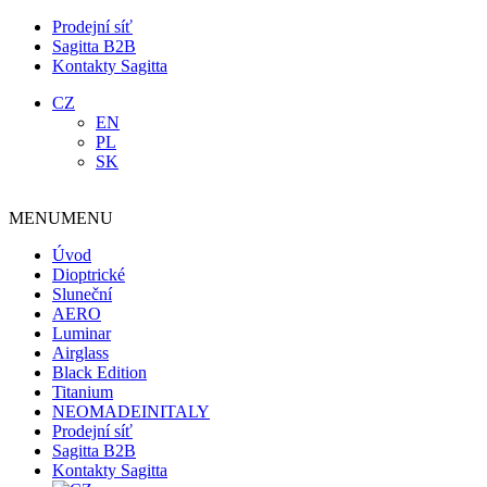
Prodejní síť
Sagitta B2B
Kontakty Sagitta
CZ
EN
PL
SK
MENU
MENU
Úvod
Dioptrické
Sluneční
AERO
Luminar
Airglass
Black Edition
Titanium
NEOMADEINITALY
Prodejní síť
Sagitta B2B
Kontakty Sagitta