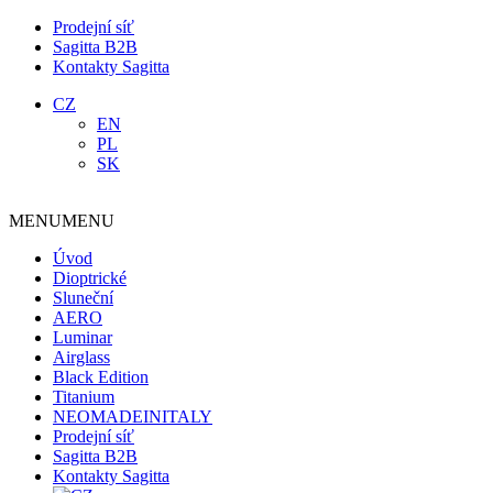
Prodejní síť
Sagitta B2B
Kontakty Sagitta
CZ
EN
PL
SK
MENU
MENU
Úvod
Dioptrické
Sluneční
AERO
Luminar
Airglass
Black Edition
Titanium
NEOMADEINITALY
Prodejní síť
Sagitta B2B
Kontakty Sagitta