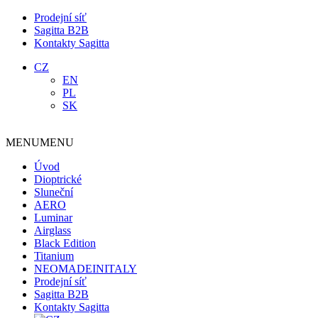
Prodejní síť
Sagitta B2B
Kontakty Sagitta
CZ
EN
PL
SK
MENU
MENU
Úvod
Dioptrické
Sluneční
AERO
Luminar
Airglass
Black Edition
Titanium
NEOMADEINITALY
Prodejní síť
Sagitta B2B
Kontakty Sagitta