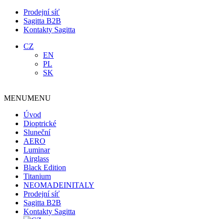
Prodejní síť
Sagitta B2B
Kontakty Sagitta
CZ
EN
PL
SK
MENU
MENU
Úvod
Dioptrické
Sluneční
AERO
Luminar
Airglass
Black Edition
Titanium
NEOMADEINITALY
Prodejní síť
Sagitta B2B
Kontakty Sagitta