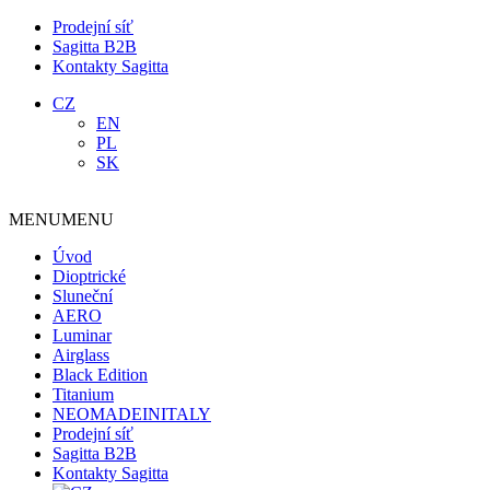
Prodejní síť
Sagitta B2B
Kontakty Sagitta
CZ
EN
PL
SK
MENU
MENU
Úvod
Dioptrické
Sluneční
AERO
Luminar
Airglass
Black Edition
Titanium
NEOMADEINITALY
Prodejní síť
Sagitta B2B
Kontakty Sagitta