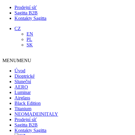
Prodejní síť
Sagitta B2B
Kontakty Sagitta
CZ
EN
PL
SK
MENU
MENU
Úvod
Dioptrické
Sluneční
AERO
Luminar
Airglass
Black Edition
Titanium
NEOMADEINITALY
Prodejní síť
Sagitta B2B
Kontakty Sagitta