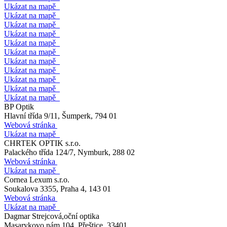
Ukázat na mapě
Ukázat na mapě
Ukázat na mapě
Ukázat na mapě
Ukázat na mapě
Ukázat na mapě
Ukázat na mapě
Ukázat na mapě
Ukázat na mapě
Ukázat na mapě
Ukázat na mapě
BP Optik
Hlavní třída 9/11, Šumperk, 794 01
Webová stránka
Ukázat na mapě
CHRTEK OPTIK s.r.o.
Palackého třída 124/7, Nymburk, 288 02
Webová stránka
Ukázat na mapě
Cornea Lexum s.r.o.
Soukalova 3355, Praha 4, 143 01
Webová stránka
Ukázat na mapě
Dagmar Strejcová,oční optika
Masarykovo nám.104, Přeštice, 33401