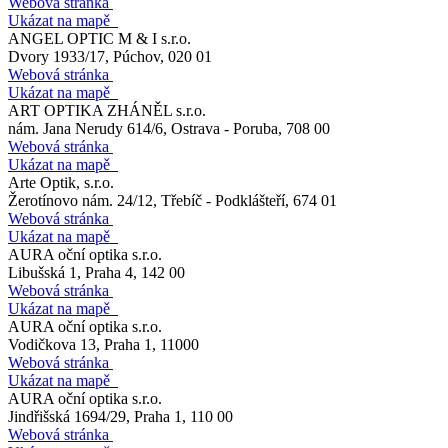
Webová stránka
Ukázat na mapě
ANGEL OPTIC M & I s.r.o.
Dvory 1933/17, Púchov, 020 01
Webová stránka
Ukázat na mapě
ART OPTIKA ZHÁNĚL s.r.o.
nám. Jana Nerudy 614/6, Ostrava - Poruba, 708 00
Webová stránka
Ukázat na mapě
Arte Optik, s.r.o.
Žerotínovo nám. 24/12, Třebíč - Podklášteří, 674 01
Webová stránka
Ukázat na mapě
AURA oční optika s.r.o.
Libušská 1, Praha 4, 142 00
Webová stránka
Ukázat na mapě
AURA oční optika s.r.o.
Vodičkova 13, Praha 1, 11000
Webová stránka
Ukázat na mapě
AURA oční optika s.r.o.
Jindřišská 1694/29, Praha 1, 110 00
Webová stránka