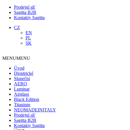
Prodejní síť
Sagitta B2B
Kontakty Sagitta
CZ
EN
PL
SK
MENU
MENU
Úvod
Dioptrické
Sluneční
AERO
Luminar
Airglass
Black Edition
Titanium
NEOMADEINITALY
Prodejní síť
Sagitta B2B
Kontakty Sagitta